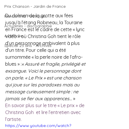
Prix Chanson - Jardin de France
Du dolmen de la grotte aux fées 
Rencontres Poétiques
jusqu’à l’étang Robineau, la Touraine 
Actualités - discographie
en France est le cadre de cette « lyric 
A l'affiche
vidéo » où Christina Goh tient le rôle 
d’un personnage ambivalent à plus 
Spécial 25 ans - Archives
d’un titre. Pour celle qui a été 
surnommée « la perle noire de l’afro-
blues » :
« Assuré et fragile, privilégié et 
exsangue. Voici le personnage dont 
on parle. « Le Prix » est une chanson 
qui joue sur les paradoxes mais au 
message curieusement simple : ne 
jamais se fier aux apparences…
 » 
En savoir plus sur le titre « Le prix » de 
Christina Goh  et lire l’entretien avec 
l’artiste.
https://www.youtube.com/watch?