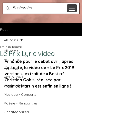
Post
All Posts
1 min de lecture
All Posts
Le Prix Lyric video
Actualités
Annoncé pour le début avril, après 
l’attente, la vidéo de « Le Prix 2019 
Archives
version », extrait de « Best of 
Arts pluriels
Christina Goh », réalisée par 
Conférences
Yannick Martin est enfin en ligne !
Musique - Concerts
Poésie - Rencontres
Uncategorized