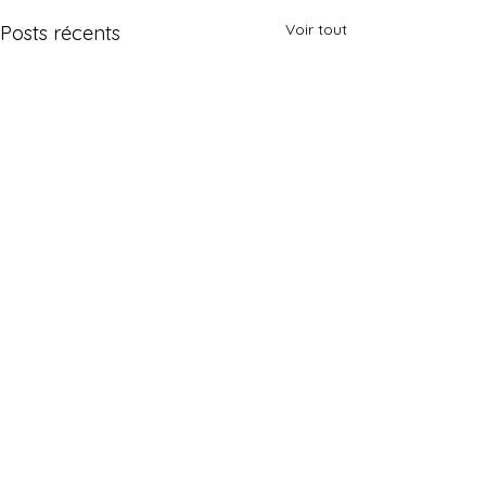
Voir tout
Posts récents
Contact
C. Goh est basée en France.