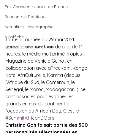
Prix Chanson - Jardin de France
Rencontres Poétiques
Actualités - discographie
A l'affiche
Toute la journée du 29 mai 2021, 
pendant un marathon de plus de 14 
Spécial 25 ans - Archives
heures, le média multiprimé Tropics 
Magazine de Venicia Guinot en 
collaboration avec aFreeKam, Kongo 
Kafe, AfriCulturelle, Kamita (depuis 
l’Afrique du Sud, le Cameroun, le 
Sénégal, le Maroc, Madagascar…), se 
sont associés pour évoquer les 
grands enjeux du continent à 
l’occasion du African Day. C’est le 
#SummitAfricanDOers
Christina Goh faisait partie des 500 
personnalités sélectionnées en 