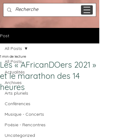
Post
All Posts
1 min de lecture
All Posts
Les « AFricanDOers 2021 »
Actualités
et le marathon des 14
Archives
heures
Arts pluriels
Conférences
Musique - Concerts
Poésie - Rencontres
Uncategorized