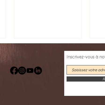
Suivre
Inscrivez-vous
à
not
R
Rencontres Poétiques: Poetic
Décou
Encounters Concert Series -
du P
25 & 26 septembre 2026
Bany
Psih