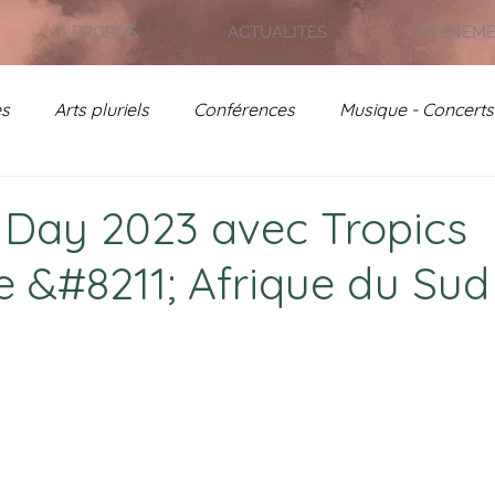
A PROPOS
ACTUALITES
EVENEM
es
Arts pluriels
Conférences
Musique - Concerts
on - Jardin de France
Rencontres Poétiques
Actual
Day 2023 avec Tropics
 &#8211; Afrique du Sud
- Archives