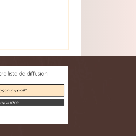
re liste de diffusion
ejoindre
vrir l'article scientifique
r. Emmanuel
wesize dans la revue
ologia socială de