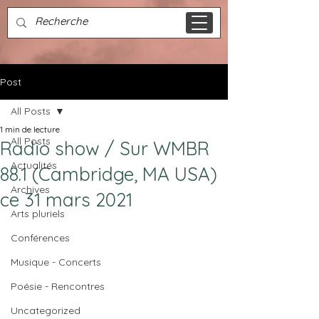
Post
All Posts
1 min de lecture
All Posts
Radio show / Sur WMBR
Actualités
88.1 (Cambridge, MA USA)
Archives
ce 31 mars 2021
Arts pluriels
Conférences
Musique - Concerts
Poésie - Rencontres
Uncategorized