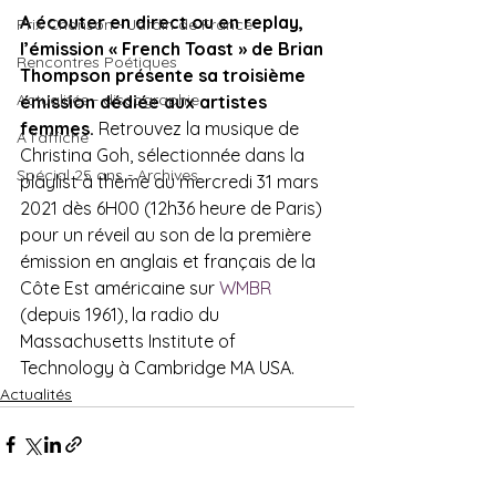
A écouter en direct ou en replay, 
Prix Chanson - Jardin de France
l’émission « French Toast » de Brian 
Rencontres Poétiques
Thompson présente sa troisième 
Actualités - discographie
émission dédiée aux artistes 
femmes. 
Retrouvez la musique de 
A l'affiche
Christina Goh, sélectionnée dans la 
Spécial 25 ans - Archives
playlist à thème du mercredi 31 mars 
2021 dès 6H00 (12h36 heure de Paris) 
pour un réveil au son de la première 
émission en anglais et français de la 
Côte Est américaine sur 
WMBR 
(depuis 1961), la radio du 
Massachusetts Institute of 
Technology à Cambridge MA USA.
Actualités