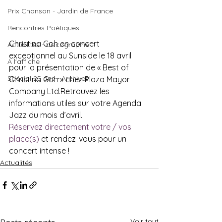
Prix Chanson - Jardin de France
Rencontres Poétiques
Christina Goh en concert 
Actualités - discographie
exceptionnel au Sunside le 18 avril 
A l'affiche
pour la présentation de « Best of 
Spécial 25 ans - Archives
Christina Goh » chez Plaza Mayor 
Company Ltd.Retrouvez les 
informations utiles sur votre Agenda 
Jazz du mois d’avril.
Réservez directement votre / vos 
place(s)
 et rendez-vous pour un 
concert intense !
Actualités
Voir tout