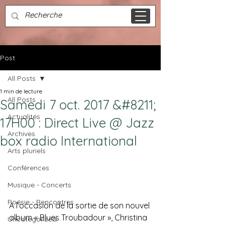
Post
All Posts
1 min de lecture
All Posts
Samedi 7 oct. 2017 &#8211;
Actualités
17H00 : Direct Live @ Jazz
Archives
box radio International
Arts pluriels
Conférences
Musique - Concerts
Poésie - Rencontres
A l’occasion de la sortie de son nouvel 
album « Blues Troubadour », Christina 
Uncategorized