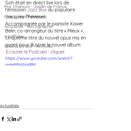
Goh était en direct live lors de 
Prix Chanson - Jardin de France
l’émission 
Jazz Box
 du populaire 
Rencontres Poétiques
Jacques Thévenet.
Accompagnée par le pianiste Xavier 
Actualités - discographie
Belin, co-arrangeur du titre « Mieux », 
A l'affiche
cinquième titre du nouvel opus mis en 
avant pour illustrer le nouvel album 
Spécial 25 ans - Archives
.
Ecouter le Podcast : cliquer.
https://www.youtube.com/watch?
v=AnMhGIVa9lM
Actualités