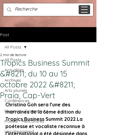
Post
All Posts
2 min de lecture
All Posts
Tropics Business Summit
Actualités
&#8211; du 10 au 15
Archives
octobre 2022 &#8211;
Arts pluriels
Praia, Cap-Vert
Conférences
Christina Goh sera l’une des 
Musique - Concerts
marraines de la 6ème édition du 
Tropics Business Summit 2022.
La 
Poésie - Rencontres
poétesse et vocaliste reconnue à 
Uncategorized
l’international a été désignée dans 