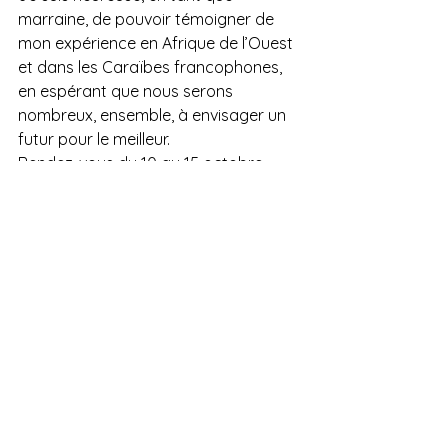
marraine, de pouvoir témoigner de 
mon expérience en Afrique de l’Ouest 
et dans les Caraïbes francophones, 
en espérant que nous serons 
nombreux, ensemble, à envisager un 
futur pour le meilleur.
Rendez-vous du 10 au 15 octobre 
2022 à Praia et sur les sites officiels 
du Sommet. 
Christina Goh
Liens utiles
Le site officiel du TBS 
International 
Tropics Magazine
Article 
Pluton Magazine
Actualités