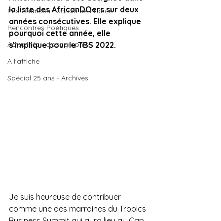
la liste des AfricanDOers sur deux 
Prix Chanson - Jardin de France
années consécutives. Elle explique 
Rencontres Poétiques
pourquoi cette année, elle 
Actualités - discographie
s’implique pour le TBS 2022.
A l'affiche
Spécial 25 ans - Archives
Je suis heureuse de contribuer 
comme une des marraines du Tropics 
Business Summit qui aura lieu au Cap 