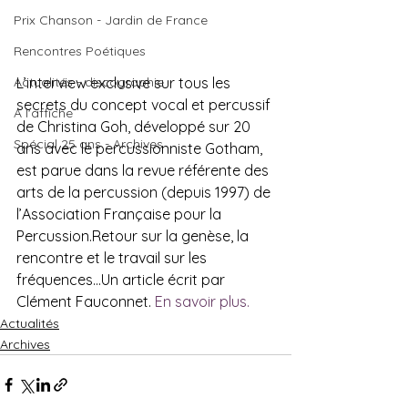
Prix Chanson - Jardin de France
Rencontres Poétiques
L’interview exclusive sur tous les 
Actualités - discographie
secrets du concept vocal et percussif 
A l'affiche
de Christina Goh, développé sur 20 
Spécial 25 ans - Archives
ans avec le percussionniste Gotham, 
est parue dans la revue référente des 
arts de la percussion (depuis 1997) de 
l’Association Française pour la 
Percussion.Retour sur la genèse, la 
rencontre et le travail sur les 
fréquences…Un article écrit par 
Clément Fauconnet. 
En savoir plus.
Actualités
Archives