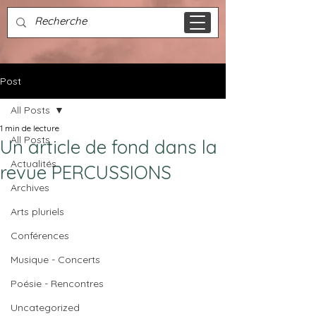
Post
All Posts
1 min de lecture
All Posts
Un article de fond dans la
Actualités
revue PERCUSSIONS
Archives
Arts pluriels
Conférences
Musique - Concerts
Poésie - Rencontres
Uncategorized