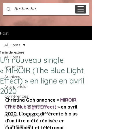
Post
All Posts
1 min de lecture
All Posts
Un nouveau single
Actualités
« MIROIR (The Blue Light
Archives
Effect) » en ligne en avril
Arts pluriels
2020
Conférences
Christina Goh annonce « 
MIROIR 
Musique - Concerts
(The Blue Light Effect)
 » en avril 
2020. 
L’oeuvre différente à plus 
Poésie - Rencontres
d’un titre a été réalisée en 
Uncategorized
confinement et télétravail. 