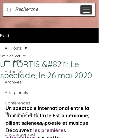
Post
All Posts
1 min de lecture
All Posts
UT FORTIS &#8211; Le
Actualités
spectacle, le 26 mai 2020
Archives
Arts pluriels
Conférences
Un spectacle international entre la 
Musique - Concerts
Touraine et la Côte Est américaine, 
alliant sciences, poésie et musique. 
Poésie - Rencontres
Découvrez 
les premières 
Uncategorized
informations 
sur cette 