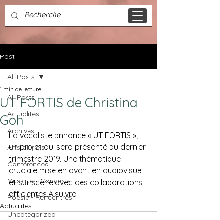
Post
All Posts
1 min de lecture
All Posts
UT FORTIS de Christina
Actualités
Goh
Archives
La vocaliste annonce « UT FORTIS », 
un projet qui sera présenté au dernier 
Arts pluriels
trimestre 2019. Une thématique 
Conférences
cruciale mise en avant en audiovisuel 
Musique - Concerts
et sur scène avec des collaborations 
efficientes.A suivre.
Poésie - Rencontres
Actualités
Uncategorized