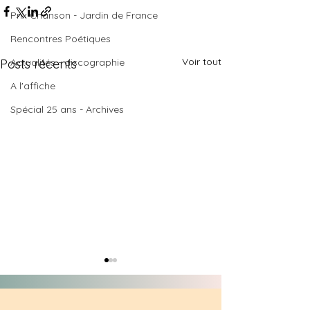
Prix Chanson - Jardin de France
Rencontres Poétiques
Voir tout
Posts récents
Actualités - discographie
A l'affiche
Spécial 25 ans - Archives