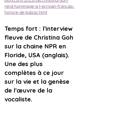
blog.com/2025/08/christina-goh-
rend-hommage-a-l-ecrivain-francais-
honore-de-balzac.html
Temps fort : l'interview 
fleuve de Christina Goh 
sur la chaine NPR en 
Floride, USA (anglais). 
Une des plus 
complètes à ce jour 
sur la vie et la genèse 
de l'œuvre de la 
vocaliste.