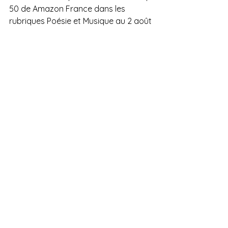
50 de Amazon France dans les 
rubriques Poésie et Musique au 2 août 
2025.
Un ouvrage dédié à ses 
25 ans de 
carrière
.
On retrouvait également des écrits 
de la poétesse dans 
l'anthologie
 de 
l'association historique française 
reconnue d'intérêt général "Art et 
poésie de Touraine" (depuis 1955) 
sorti en octobre 2025.