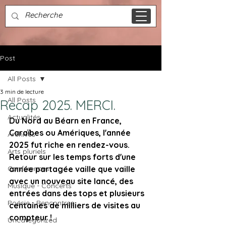
Post
All Posts
3 min de lecture
All Posts
Recap 2025. MERCI.
Actualités
Du Nord au Béarn en France, 
Caraïbes ou Amériques, l'année 
Archives
2025 fut riche en rendez-vous. 
Arts pluriels
Retour sur les temps forts d'une 
Conférences
année partagée vaille que vaille 
avec un nouveau site lancé, des 
Musique - Concerts
entrées dans des tops et plusieurs 
Poésie - Rencontres
centaines de milliers de visites au 
compteur !
Uncategorized