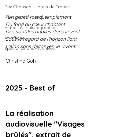
Prix Chanson - Jardin de France
"Un grand merci, simplement
Rencontres Poétiques
Du fond du cœur chantant
Actualités - discographie
Des souffles oubliés dans le vent
A l'affiche
Sous le regard de l'horizon liant
L'élan sans déconvenue, vivant."
Spécial 25 ans - Archives
Christina Goh 
2025 - Best of
La réalisation 
audiovisuelle "Visages 
brûlés", extrait de 